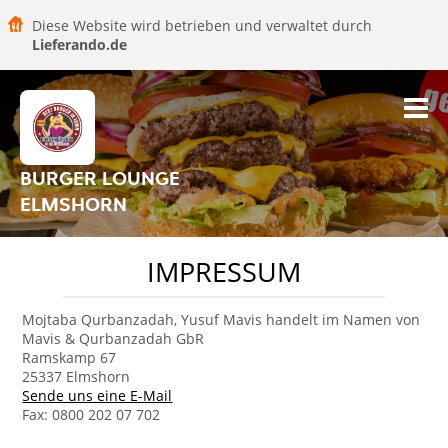
Diese Website wird betrieben und verwaltet durch
Lieferando.de
BURGER LOUNGE
ELMSHORN
IMPRESSUM
Mojtaba Qurbanzadah, Yusuf Mavis handelt im Namen von
Mavis & Qurbanzadah GbR
Ramskamp 67
25337 Elmshorn
Sende uns eine E-Mail
Fax: 0800 202 07 702